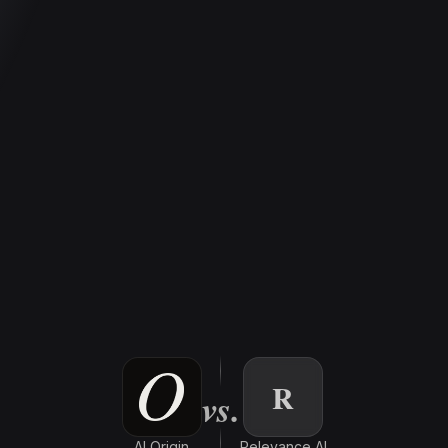
R
vs.
AI Origin
Relevance AI