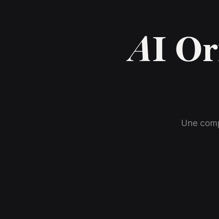
AI Or
Une compa