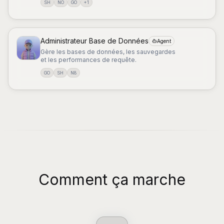
SH
NO
GO
+
1
Administrateur Base de Données
Agent
Gère les bases de données, les sauvegardes
et les performances de requête.
GO
SH
N8
Comment ça marche