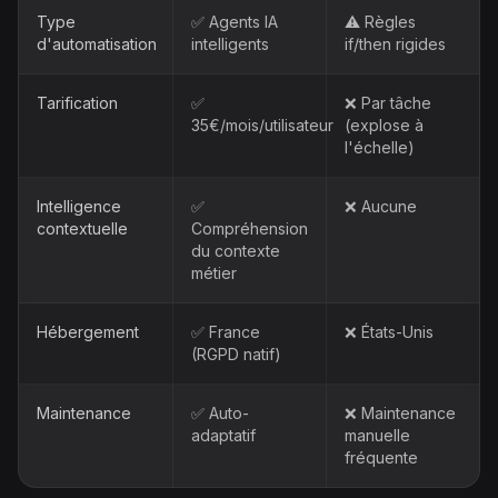
Type
✅ Agents IA
⚠️ Règles
d'automatisation
intelligents
if/then rigides
Tarification
✅
❌ Par tâche
35€/mois/utilisateur
(explose à
l'échelle)
Intelligence
✅
❌ Aucune
contextuelle
Compréhension
du contexte
métier
Hébergement
✅ France
❌ États-Unis
(RGPD natif)
Maintenance
✅ Auto-
❌ Maintenance
adaptatif
manuelle
fréquente