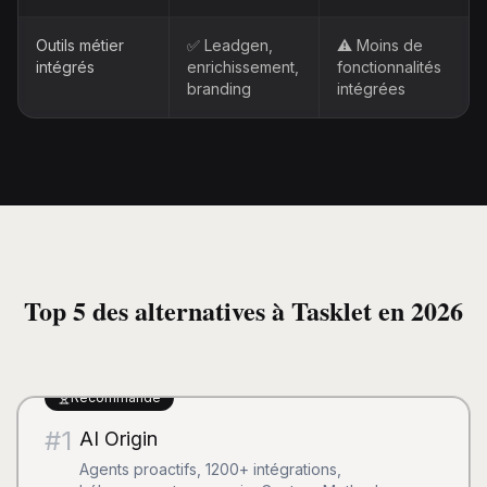
Outils métier
✅ Leadgen,
⚠️ Moins de
intégrés
enrichissement,
fonctionnalités
branding
intégrées
Top 5 des alternatives à Tasklet en 2026
Recommandé
#
1
AI Origin
Agents proactifs, 1200+ intégrations,