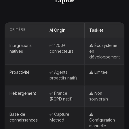
CRITÈRE
AI Origin
Tasklet
Intégrations
✅ 1200+
⚠️ Écosystème
natives
connecteurs
en
développement
Proactivité
✅ Agents
⚠️ Limitée
proactifs natifs
Hébergement
✅ France
⚠️ Non
(RGPD natif)
souverain
Base de
✅ Capture
⚠️
connaissances
Method
Configuration
manuelle