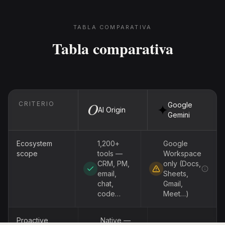
TABLA COMPARATIVA
Tabla comparativa
CRITERIO
Google
AI Origin
Gemini
Ecosystem
1,200+
Google
scope
tools —
Workspace
CRM, PM,
only (Docs,
email,
Sheets,
chat,
Gmail,
code…
Meet…)
Proactive
Native —