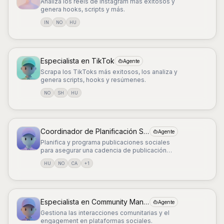
Analiza los reels de Instagram más exitosos y
genera hooks, scripts y más.
IN
NO
HU
Especialista en TikTok
Agente
Scrapa los TikToks más exitosos, los analiza y
genera scripts, hooks y resúmenes.
NO
SH
HU
Coordinador de Planificación Social
Agente
Planifica y programa publicaciones sociales
para asegurar una cadencia de publicación
consistente.
HU
NO
CA
+
1
Especialista en Community Management
Agente
Gestiona las interacciones comunitarias y el
engagement en plataformas sociales.