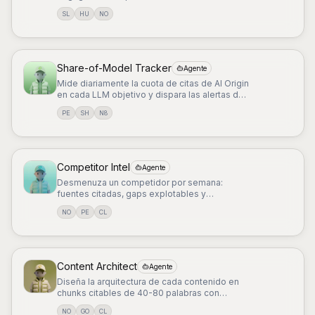
SL
HU
NO
Share-of-Model Tracker
Agente
Mide diariamente la cuota de citas de AI Origin
en cada LLM objetivo y dispara las alertas de
anomalía.
PE
SH
N8
Competitor Intel
Agente
Desmenuza un competidor por semana:
fuentes citadas, gaps explotables y
movimientos tácticos a copiar.
NO
PE
CL
Content Architect
Agente
Diseña la arquitectura de cada contenido en
chunks citables de 40-80 palabras con
fuentes autoritativas y schema.org.
NO
GO
CL